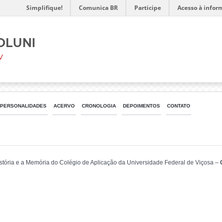
Simplifique!
Comunica BR
Participe
Acesso à infor
oluni
V
PERSONALIDADES
ACERVO
CRONOLOGIA
DEPOIMENTOS
CONTATO
 História e a Memória do Colégio de Aplicação da Universidade Federal de Viçosa –