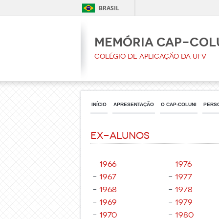
BRASIL
Memória CAp-Col
Colégio de Aplicação da UFV
INÍCIO
APRESENTAÇÃO
O CAP-COLUNI
PERS
Ex-Alunos
–
1966
–
1976
–
1967
–
1977
–
1968
–
1978
–
1969
–
1979
–
1970
–
1980